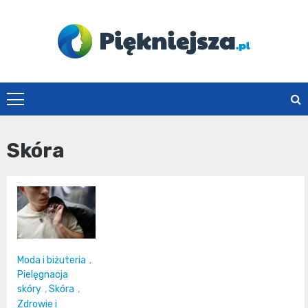
Skip
to
content
piekniejsza.pl
Skóra
Moda i biżuteria
,
Pielęgnacja
skóry
,
Skóra
,
Zdrowie i