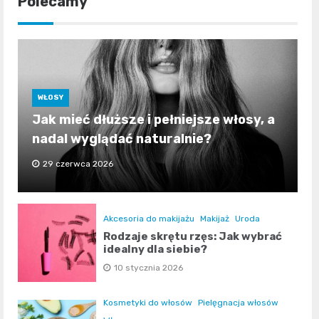
Polecamy
WŁOSY
Jak mieć dłuższe i pełniejsze włosy, a
nadal wyglądać naturalnie?
29 czerwca 2026
Akcesoria do makijażu
Makijaż
Uroda
Rodzaje skrętu rzęs: Jak wybrać
idealny dla siebie?
10 stycznia 2026
Kosmetyki do włosów
Pielęgnacja włosów