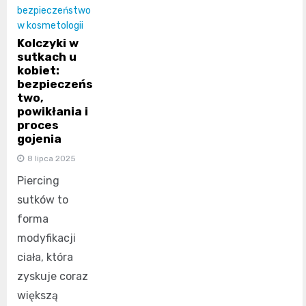
bezpieczeństwo
w kosmetologii
Kolczyki w
sutkach u
kobiet:
bezpieczeńs
two,
powikłania i
proces
gojenia
8 lipca 2025
Piercing
sutków to
forma
modyfikacji
ciała, która
zyskuje coraz
większą