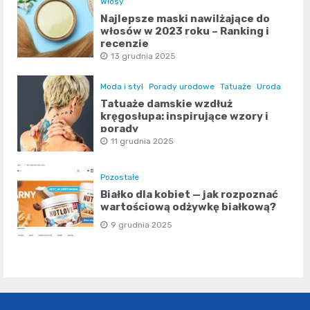
Włosy
Najlepsze maski nawilżające do
włosów w 2023 roku – Ranking i
recenzje
13 grudnia 2025
Moda i styl
Porady urodowe
Tatuaże
Uroda
Tatuaże damskie wzdłuż
kręgosłupa: inspirujące wzory i
porady
11 grudnia 2025
Pozostałe
Białko dla kobiet — jak rozpoznać
wartościową odżywkę białkową?
9 grudnia 2025