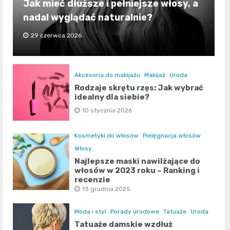
Jak mieć dłuższe i pełniejsze włosy, a
nadal wyglądać naturalnie?
29 czerwca 2026
Akcesoria do makijażu
Makijaż
Uroda
Rodzaje skrętu rzęs: Jak wybrać
idealny dla siebie?
10 stycznia 2026
Kosmetyki do włosów
Pielęgnacja włosów
Włosy
Najlepsze maski nawilżające do
włosów w 2023 roku – Ranking i
recenzje
13 grudnia 2025
Moda i styl
Porady urodowe
Tatuaże
Uroda
Tatuaże damskie wzdłuż