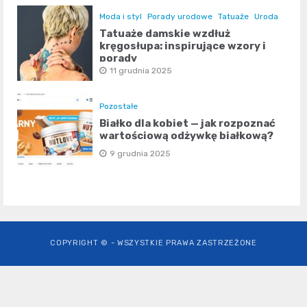
Moda i styl
Porady urodowe
Tatuaże
Uroda
Tatuaże damskie wzdłuż
kręgosłupa: inspirujące wzory i
porady
11 grudnia 2025
Pozostałe
Białko dla kobiet — jak rozpoznać
wartościową odżywkę białkową?
9 grudnia 2025
COPYRIGHT © - WSZYSTKIE PRAWA ZASTRZEŻONE