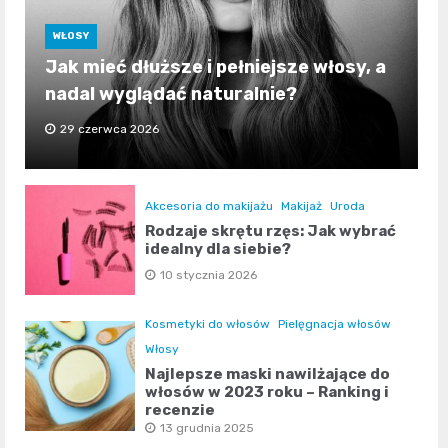
WŁOSY
Jak mieć dłuższe i pełniejsze włosy, a
nadal wyglądać naturalnie?
29 czerwca 2026
Akcesoria do makijażu
Makijaż
Uroda
Rodzaje skrętu rzęs: Jak wybrać
idealny dla siebie?
10 stycznia 2026
Kosmetyki do włosów
Pielęgnacja włosów
Włosy
Najlepsze maski nawilżające do
włosów w 2023 roku – Ranking i
recenzje
13 grudnia 2025