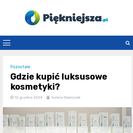
Skip
to
content
piekniejsza.pl
Pozostałe
Gdzie kupić luksusowe
kosmetyki?
12 grudnia 2024
Sylwia Olejniczak