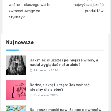
wpisu
ważne – dlaczego warto
najwyższa jakość
zwracać uwagę na
produktów
etykiety?
Najnowsze
Jak mieć dłuższe i pełniejsze włosy, a
nadal wyglądać naturalnie?
29 czerwca 2026
Rodzaje skrętu rzęs: Jak wybrać
idealny dla siebie?
10 stycznia 2026
Najlepsze maski nawilżające do włosów