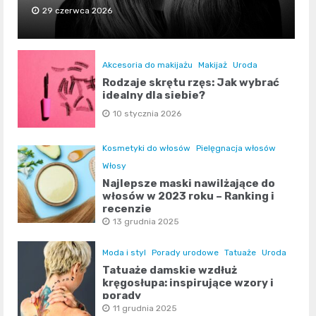
29 czerwca 2026
Akcesoria do makijażu
Makijaż
Uroda
Rodzaje skrętu rzęs: Jak wybrać
idealny dla siebie?
10 stycznia 2026
Kosmetyki do włosów
Pielęgnacja włosów
Włosy
Najlepsze maski nawilżające do
włosów w 2023 roku – Ranking i
recenzje
13 grudnia 2025
Moda i styl
Porady urodowe
Tatuaże
Uroda
Tatuaże damskie wzdłuż
kręgosłupa: inspirujące wzory i
porady
11 grudnia 2025