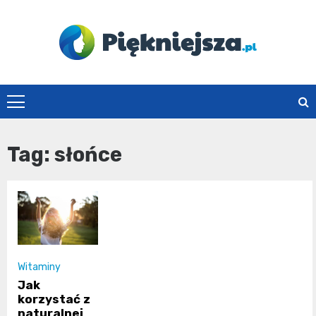
Skip
to
content
piekniejsza.pl
Tag:
słońce
Witaminy
Jak
korzystać z
naturalnej