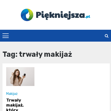
Skip
to
content
piekniejsza.pl
Tag:
trwały makijaż
Makijaż
Trwały
makijaż,
który