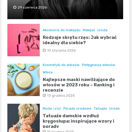
29 czerwca 2026
Akcesoria do makijażu
Makijaż
Uroda
Rodzaje skrętu rzęs: Jak wybrać
idealny dla siebie?
10 stycznia 2026
Kosmetyki do włosów
Pielęgnacja włosów
Włosy
Najlepsze maski nawilżające do
włosów w 2023 roku – Ranking i
recenzje
13 grudnia 2025
Moda i styl
Porady urodowe
Tatuaże
Uroda
Tatuaże damskie wzdłuż
kręgosłupa: inspirujące wzory i
porady
11 grudnia 2025