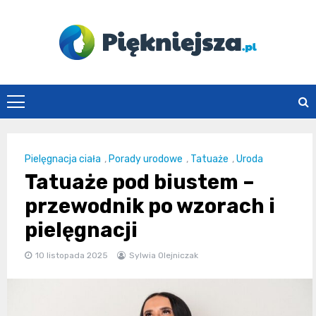
Skip
to
content
piekniejsza.pl
Pielęgnacja ciała
,
Porady urodowe
,
Tatuaże
,
Uroda
Tatuaże pod biustem –
przewodnik po wzorach i
pielęgnacji
10 listopada 2025
Sylwia Olejniczak