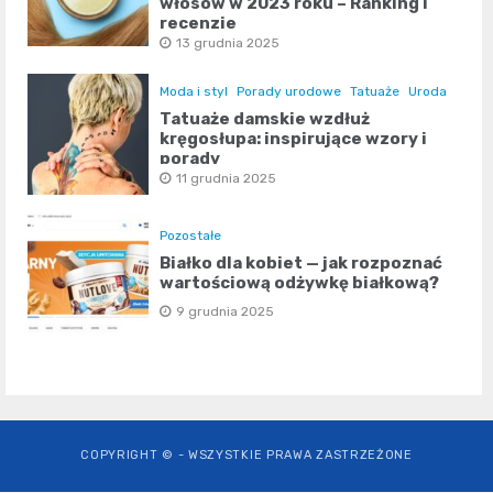
włosów w 2023 roku – Ranking i
recenzje
13 grudnia 2025
Moda i styl
Porady urodowe
Tatuaże
Uroda
Tatuaże damskie wzdłuż
kręgosłupa: inspirujące wzory i
porady
11 grudnia 2025
Pozostałe
Białko dla kobiet — jak rozpoznać
wartościową odżywkę białkową?
9 grudnia 2025
COPYRIGHT © - WSZYSTKIE PRAWA ZASTRZEŻONE