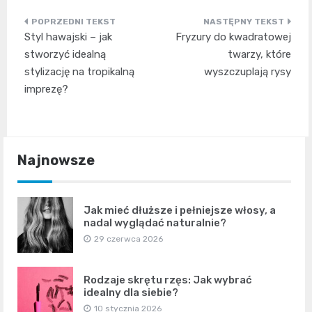
Nawigacja
Styl hawajski – jak
Fryzury do kwadratowej
wpisu
stworzyć idealną
twarzy, które
stylizację na tropikalną
wyszczuplają rysy
imprezę?
Najnowsze
Jak mieć dłuższe i pełniejsze włosy, a
nadal wyglądać naturalnie?
29 czerwca 2026
Rodzaje skrętu rzęs: Jak wybrać
idealny dla siebie?
10 stycznia 2026