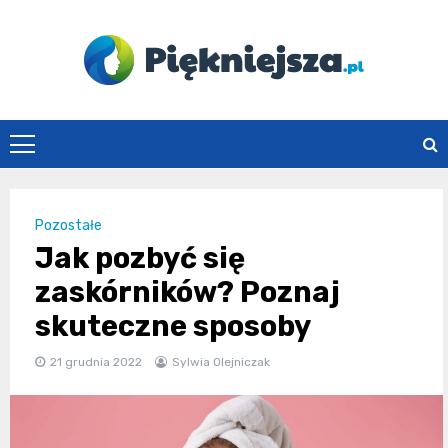
Skip
to
content
piekniejsza.pl
Pozostałe
Jak pozbyć się
zaskórników? Poznaj
skuteczne sposoby
21 grudnia 2022
Sylwia Olejniczak