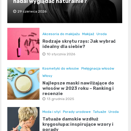
nadal wyglądać naturalnie?
29 czerwca 2026
Akcesoria do makijażu
Makijaż
Uroda
Rodzaje skrętu rzęs: Jak wybrać
idealny dla siebie?
10 stycznia 2026
Kosmetyki do włosów
Pielęgnacja włosów
Włosy
Najlepsze maski nawilżające do
włosów w 2023 roku – Ranking i
recenzje
13 grudnia 2025
Moda i styl
Porady urodowe
Tatuaże
Uroda
Tatuaże damskie wzdłuż
kręgosłupa: inspirujące wzory i
porady