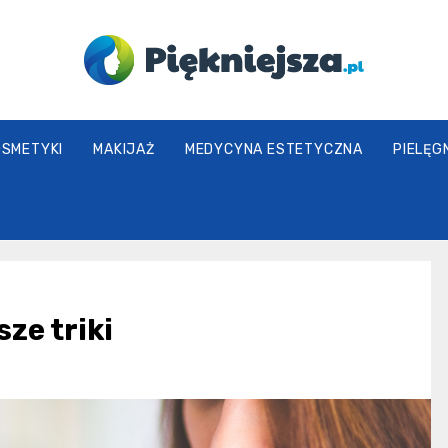
piekniejsza.pl
OSMETYKI
MAKIJAŻ
MEDYCYNA ESTETYCZNA
PIELĘG
sze triki