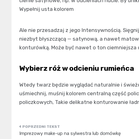
cienie satynowe, np. w odcieniach nucie. By un
Wypełnij usta kolorem
Ale nie przesadzaj z jego Intensywnością. Sięgni
niezbyt błyszczącą — satynową, a nawet matową.
konturówką. Może być nawet o ton ciemniejsza 
Wybierz róż w odcieniu rumieńca
Wtedy twarz będzie wyglądać naturalnie i śwież
uśmiechnij, muśnij kolorem centralną część polic
policzkowych, Takie delikatne konturowanie ładn
Nawigacja
Imprezowy make-up na sylwestra lub domówkę