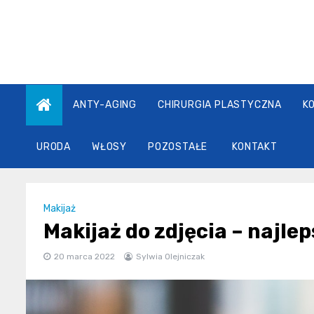
Skip
to
content
ANTY-AGING
CHIRURGIA PLASTYCZNA
K
URODA
WŁOSY
POZOSTAŁE
KONTAKT
Makijaż
Makijaż do zdjęcia – najlep
20 marca 2022
Sylwia Olejniczak