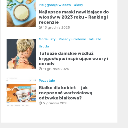
Pielęgnacja włosów
Włosy
Najlepsze maski nawilżające do
włosów w 2023 roku – Ranking i
recenzje
13 grudnia 2025
Moda i styl
Porady urodowe
Tatuaże
Uroda
Tatuaże damskie wzdłuż
kręgosłupa: inspirujące wzory i
porady
11 grudnia 2025
Pozostałe
Białko dla kobiet — jak
rozpoznać wartościową
odżywkę białkową?
9 grudnia 2025