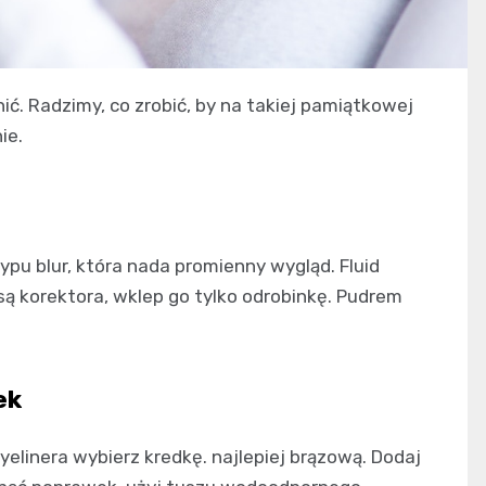
ć. Radzimy, co zrobić, by na takiej pamiątkowej
ie.
typu blur, która nada promienny wygląd. Fluid
asą korektora, wklep go tylko odrobinkę. Pudrem
ek
elinera wybierz kredkę. najlepiej brązową. Dodaj