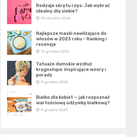
Rodzaje skrętu rzęs: Jak wybrać
idealny dla siebie?
10 stycznia 2026
Najlepsze maski nawilżające do
włosów w 2023 roku – Ranking i
recenzje
13 grudnia 2025
Tatuaże damskie wzdłuż
kręgosłupa: inspirujące wzory i
porady
11 grudnia 2025
Białko dla kobiet — jak rozpoznać
wartościową odżywkę białkową?
9 grudnia 2025