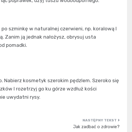
iknąć poprawek, użyj tuszu wodoodpornego.
j po szminkę w naturalnej czerwieni, np. koralową I
 Zanim ją jednak nałożysz, obrysuj usta
od pomadki.
o. Nabierz kosmetyk szerokim pędzlem. Szeroko się
zków I rozetrzyj go ku górze wzdłuż kości
ie uwydatni rysy.
Jak zadbać o zdrowie?