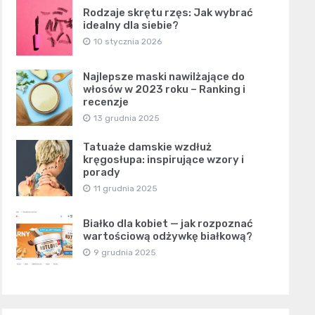
Rodzaje skrętu rzęs: Jak wybrać
idealny dla siebie?
10 stycznia 2026
Najlepsze maski nawilżające do
włosów w 2023 roku – Ranking i
recenzje
13 grudnia 2025
Tatuaże damskie wzdłuż
kręgosłupa: inspirujące wzory i
porady
11 grudnia 2025
Białko dla kobiet — jak rozpoznać
wartościową odżywkę białkową?
9 grudnia 2025