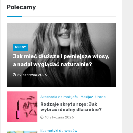
Polecamy
WŁOSY
Jak mieć dłuższe i pełniejsze włosy,
a nadal wyglądać naturalnie?
29 czerwca 2026
Akcesoria do makijażu
Makijaż
Uroda
Rodzaje skrętu rzęs: Jak
wybrać idealny dla siebie?
10 stycznia 2026
Kosmetyki do włosów