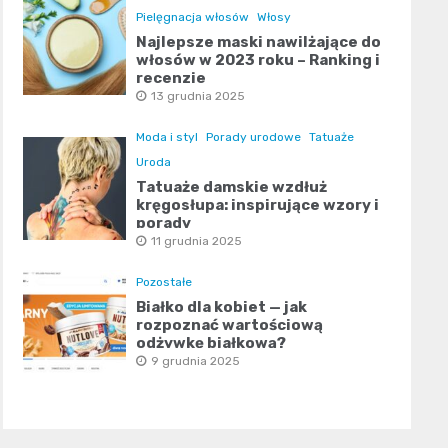
Pielęgnacja włosów
Włosy
Najlepsze maski nawilżające do
włosów w 2023 roku – Ranking i
recenzje
13 grudnia 2025
Moda i styl
Porady urodowe
Tatuaże
Uroda
Tatuaże damskie wzdłuż
kręgosłupa: inspirujące wzory i
porady
11 grudnia 2025
Pozostałe
Białko dla kobiet — jak
rozpoznać wartościową
odżywkę białkową?
9 grudnia 2025