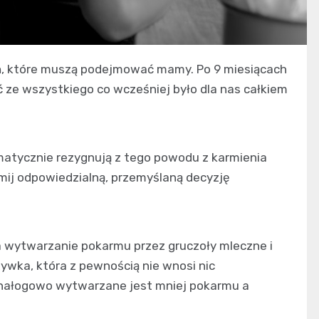
zeń, które muszą podejmować mamy. Po 9 miesiącach
 ze wszystkiego co wcześniej było dla nas całkiem
omatycznie rezygnują z tego powodu z karmienia
ejmij odpowiedzialną, przemyślaną decyzję
a wytwarzanie pokarmu przez gruczoły mleczne i
żywka, która z pewnością nie wnosi nic
 nałogowo wytwarzane jest mniej pokarmu a