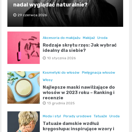
nadal wyglądać naturalnie?
29 czerwca 2026
Akcesoria do makijażu
Makijaż
Uroda
Rodzaje skrętu rzęs: Jak wybrać
idealny dla siebie?
10 stycznia 2026
Kosmetyki do włosów
Pielęgnacja włosów
Włosy
Najlepsze maski nawilżające do
włosów w 2023 roku – Ranking i
recenzje
13 grudnia 2025
Moda i styl
Porady urodowe
Tatuaże
Uroda
Tatuaże damskie wzdłuż
kręgosłupa: inspirujące wzory i