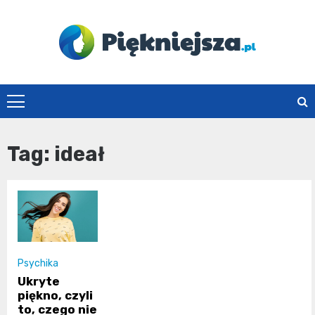
Skip
to
content
piekniejsza.pl
Tag:
ideał
Psychika
Ukryte
piękno, czyli
to, czego nie