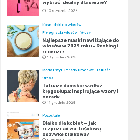
wybrać idealny dla siebie?
10 stycznia 2026
Kosmetyki do włosów
Pielęgnacja włosów
Włosy
Najlepsze maski nawilżające do
włosów w 2023 roku – Ranking i
recenzje
13 grudnia 2025
Moda i styl
Porady urodowe
Tatuaże
Uroda
Tatuaże damskie wzdłuż
kręgosłupa: inspirujące wzory i
porady
11 grudnia 2025
Pozostałe
Białko dla kobiet — jak
rozpoznać wartościową
odżywkę białkową?