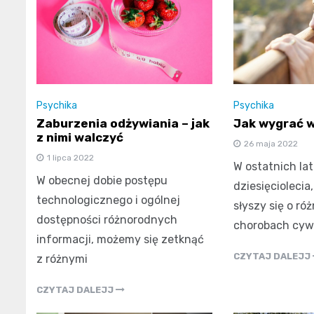
Psychika
Psychika
Zaburzenia odżywiania – jak
Jak wygrać w
z nimi walczyć
26 maja 2022
1 lipca 2022
W ostatnich la
W obecnej dobie postępu
dziesięciolecia
technologicznego i ogólnej
słyszy się o ró
dostępności różnorodnych
chorobach cywi
informacji, możemy się zetknąć
CZYTAJ DALEJJ
z różnymi
CZYTAJ DALEJJ