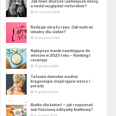
Jak mieć dłuższe i pełniejsze włosy,
a nadal wyglądać naturalnie?
29 czerwca 2026
Rodzaje skrętu rzęs: Jak wybrać
idealny dla siebie?
10 stycznia 2026
Najlepsze maski nawilżające do
włosów w 2023 roku – Ranking i
recenzje
13 grudnia 2025
Tatuaże damskie wzdłuż
kręgosłupa: inspirujące wzory i
porady
11 grudnia 2025
Białko dla kobiet — jak rozpoznać
wartościową odżywkę białkową?
9 grudnia 2025