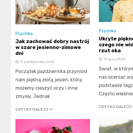
Psychika
Psychika
Ukryte piękno
Jak zachować dobry nastrój
czego nie wi
w szare jesienno-zimowe
rzut oka
dni
19 lipca 2022
11 października 2022
Świat, w który
Początek października przyniósł
nas oceniać ws
nam piękną złotą jesień, którą
podstawie tego
możemy cieszyć oczy i inne
Często właśnie
zmysły. Jednak
CZYTAJ DALEJJ
CZYTAJ DALEJJ