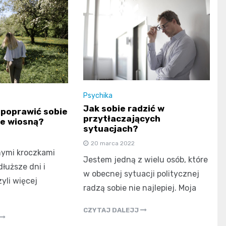
Psychika
Jak sobie radzić w
y poprawić sobie
przytłaczających
e wiosną?
sytuacjach?
20 marca 2022
bnymi kroczkami
Jestem jedną z wielu osób, które
łuższe dni i
w obecnej sytuacji politycznej
yli więcej
radzą sobie nie najlepiej. Moja
CZYTAJ DALEJJ