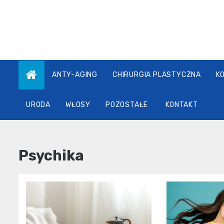
Skip
to
content
ANTY-AGING
CHIRURGIA PLASTYCZNA
K
URODA
WŁOSY
POZOSTAŁE
KONTAKT
Psychika