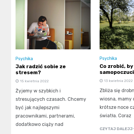
Psychika
Psychika
Co zrobić, b
Jak radzić sobie ze
samopoczuci
stresem?
13 kwietnia 2022
15 kwietnia 2022
Zbliża się dro
Żyjemy w szybkich i
wiosna, mamy d
stresujących czasach. Chcemy
krótsze noce cz
być jak najlepszymi
światła. Coraz
pracownikami, partnerami,
dodatkowo ciąży nad
CZYTAJ DALEJJ