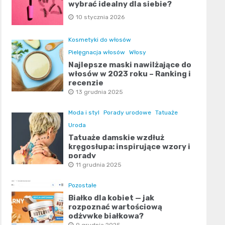
wybrać idealny dla siebie?
10 stycznia 2026
Kosmetyki do włosów
Pielęgnacja włosów
Włosy
Najlepsze maski nawilżające do
włosów w 2023 roku – Ranking i
recenzje
13 grudnia 2025
Moda i styl
Porady urodowe
Tatuaże
Uroda
Tatuaże damskie wzdłuż
kręgosłupa: inspirujące wzory i
porady
11 grudnia 2025
Pozostałe
Białko dla kobiet — jak
rozpoznać wartościową
odżywkę białkową?