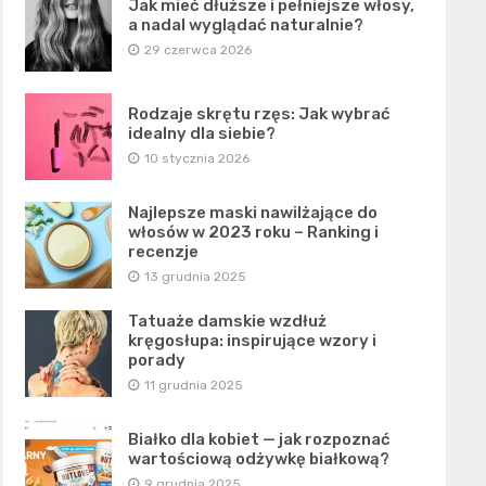
Jak mieć dłuższe i pełniejsze włosy,
a nadal wyglądać naturalnie?
29 czerwca 2026
Rodzaje skrętu rzęs: Jak wybrać
idealny dla siebie?
10 stycznia 2026
Najlepsze maski nawilżające do
włosów w 2023 roku – Ranking i
recenzje
13 grudnia 2025
Tatuaże damskie wzdłuż
kręgosłupa: inspirujące wzory i
porady
11 grudnia 2025
Białko dla kobiet — jak rozpoznać
wartościową odżywkę białkową?
9 grudnia 2025