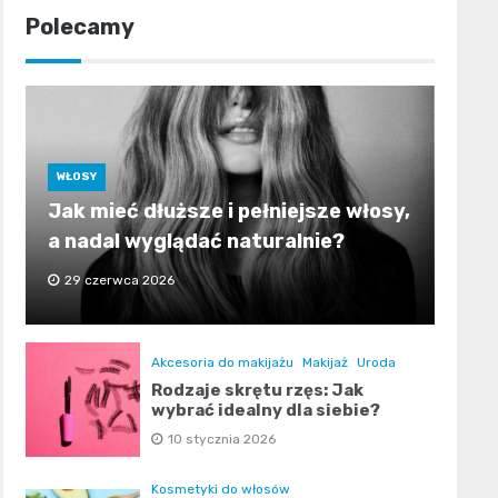
Polecamy
WŁOSY
Jak mieć dłuższe i pełniejsze włosy,
a nadal wyglądać naturalnie?
29 czerwca 2026
Akcesoria do makijażu
Makijaż
Uroda
Rodzaje skrętu rzęs: Jak
wybrać idealny dla siebie?
10 stycznia 2026
Kosmetyki do włosów